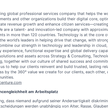
ding global professional services company that helps the wo
ents and other organizations build their digital core, opti
rate revenue growth and enhance citizen services—creating
e are a talent- and innovation-led company with approxim
ents in more than 120 countries. Technology is at the core 
the world’s leaders in helping drive that change, with stro
combine our strength in technology and leadership in cloud,
 experience, functional expertise and global delivery capab
 solutions and assets across Strategy & Consulting, Technol
g, together with our culture of shared success and commit
us to help our clients reinvent and build trusted, lasting re
s by the 360° value we create for our clients, each other, 
unities.
enture.com
ncengleichheit am Arbeitsplatz
ng, dass niemand aufgrund seiner Andersartigkeit diskrimini
ntscheidungen werden unabhängig von Alter, Rasse, Glaube