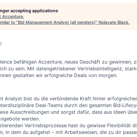
longer accepting applications
t
Accenture
.
milar to "
Bid Management Analyst (all genders)
"
Nolavate Black
.
6
llence befähigen Accenture, neues Geschäft zu gewinnen, 
ich zu sein. Mit datengetriebener Vertriebsintelligenz, sta
innen gestalten wir erfolgreiche Deals von morgen.
 Analyst bist du die verbindende Kraft hinter erfolgreich
interdisziplinäre Deal-Teams durch den gesamten Bid‑Lifecy
lexe Ausschreibungen und sorgst dafür, dass aus Ideen üb
Angebote werden.
tierenden Vertriebsprozesse hast du gewisse Flexibilität di
n, in dem du aufgehst – mit Arbeitsweisen, die zu dir passe