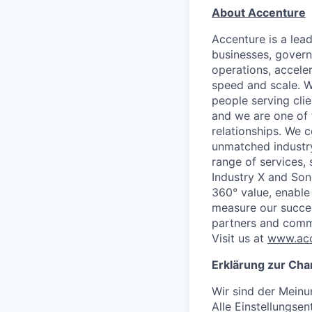
About Accenture
Accenture is a lea
businesses, governm
operations, accele
speed and scale. W
people serving cli
and we are one of 
relationships. We 
unmatched industry
range of services,
Industry X and Son
360° value, enable 
measure our succes
partners and comm
Visit us at
www.acc
Erklärung zur Cha
Wir sind der Meinu
Alle Einstellungse