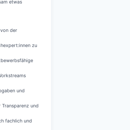
nsam etwas
 von der
hexpert:innen zu
tbewerbsfähige
 Workstreams
abgaben und
für Transparenz und
ch fachlich und