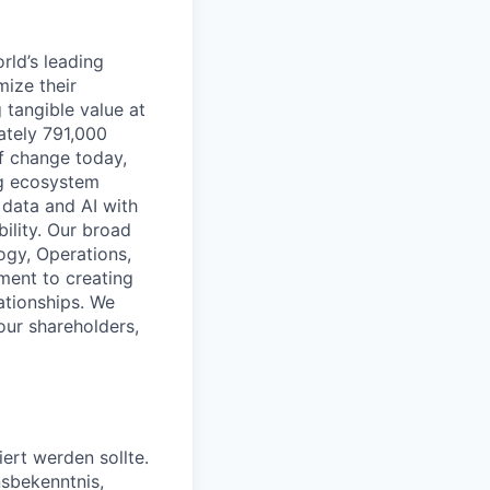
rld’s leading
mize their
 tangible value at
ately 791,000
of change today,
ng ecosystem
 data and AI with
ility. Our broad
ogy, Operations,
ment to creating
lationships. We
our shareholders,
ert werden sollte.
nsbekenntnis,