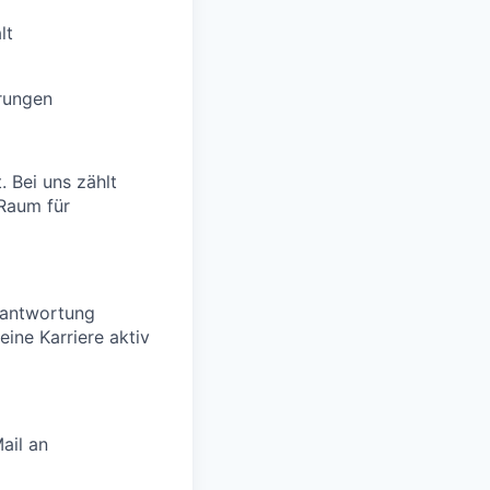
lt
erungen
. Bei uns zählt
 Raum für
erantwortung
ine Karriere aktiv
ail an