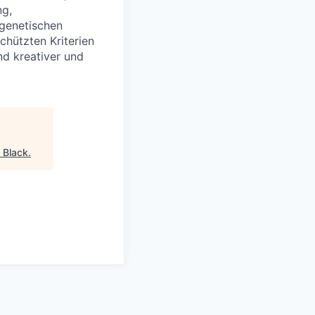
ng,
 genetischen
chützten Kriterien
nd kreativer und
 Black
.