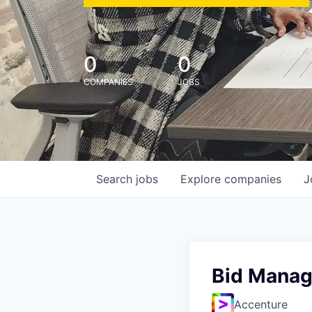
0
0
COMPANIES
JOBS
Search
jobs
Explore
companies
J
Bid Manag
Accenture